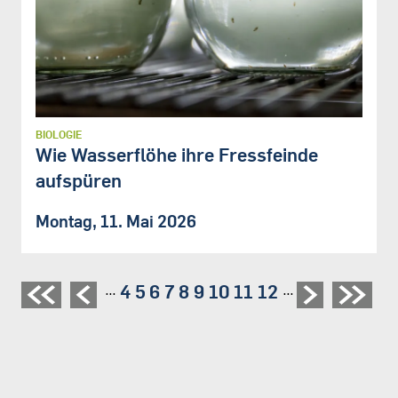
BIOLOGIE
Wie Wasserflöhe ihre Fressfeinde
aufspüren
Montag, 11. Mai 2026
Seite
4
Seite
5
Seite
6
Seite
7
Seite
8
Seite
9
Seite
10
Seite
11
Seite
12
…
…
Seitennummerierung