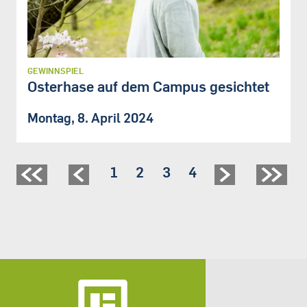
GEWINNSPIEL
Osterhase auf dem Campus gesichtet
Montag, 8. April 2024
Seite
1
Seite
2
Seite
3
Seite
4
Seitennummerierung