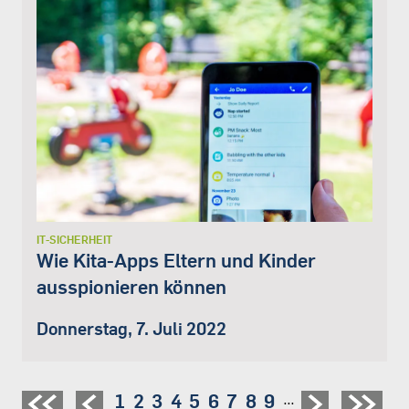
IT-SICHERHEIT
Wie Kita-Apps Eltern und Kinder
ausspionieren können
Donnerstag, 7. Juli 2022
Seite
1
Seite
2
Seite
3
Seite
4
Seite
5
Seite
6
Seite
7
Seite
8
Seite
9
…