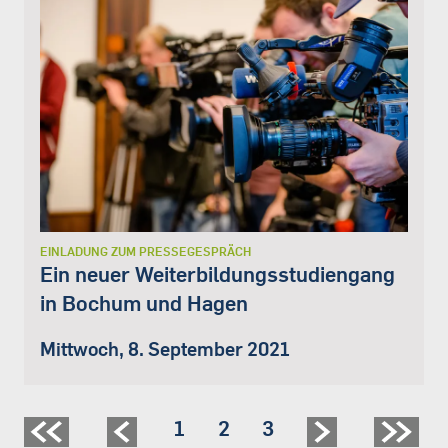
EINLADUNG ZUM PRESSEGESPRÄCH
Ein neuer Weiterbildungsstudiengang
in Bochum und Hagen
Mittwoch, 8. September 2021
Seite
1
Seite
2
Seite
3
Seitennummerierung