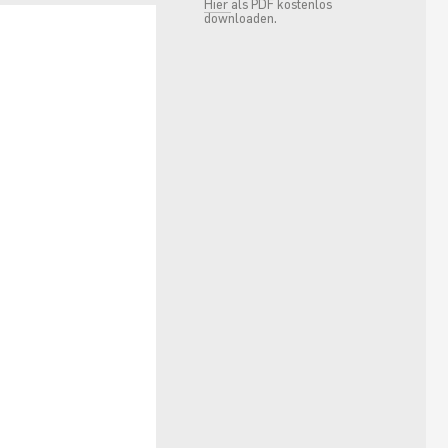
Hier
als PDF kostenlos
downloaden.