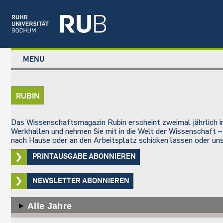
Left
MENU
study
Main
STUDIUM
menu
navigation
FORSCHUNG
RUBIN
TRANSFER
NEWS
Das Wissenschaftsmagazin Rubin erscheint zweimal jährlich im
ÜBER UNS
Werkhallen und nehmen Sie mit in die Welt der Wissenschaft –
nach Hause oder an den Arbeitsplatz schicken lassen oder uns
EINRICHTUNGEN
PRINTAUSGABE ABONNIEREN
NEWSLETTER ABONNIEREN
Alle Jahre