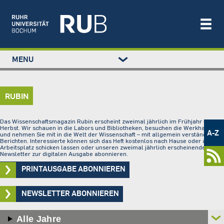
Left
MENU
study
Main
STUDIUM
menu
navigation
FORSCHUNG
RUBIN
TRANSFER
NEWS
Metamenü
Das Wissenschaftsmagazin Rubin erscheint zweimal jährlich im Frühjahr und
ÜBER UNS
-
Herbst. Wir schauen in die Labors und Bibliotheken, besuchen die Werkhallen
A-Z
und nehmen Sie mit in die Welt der Wissenschaft – mit allgemein verständlichen
Newsportal
Berichten. Interessierte können sich das Heft kostenlos nach Hause oder an den
EINRICHTUNGEN
Arbeitsplatz schicken lassen oder unseren zweimal jährlich erscheinenden
Newsletter zur digitalen Ausgabe abonnieren.
PRINTAUSGABE ABONNIEREN
NEWSLETTER ABONNIEREN
Alle Jahre