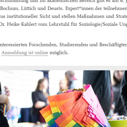
chulbildung und im akademischen Bereich gibt es am 6. 
 Bochum, Lüttich und Deusto. Expert*innen der teilnehme
us institutioneller Sicht und stellen Maßnahmen und Strat
. Dr. Heike Kahlert vom Lehrstuhl für Soziologie/Soziale Un
 Interessierten Forschenden, Studierenden und Beschäftigte
e
Anmeldung ist online
möglich.