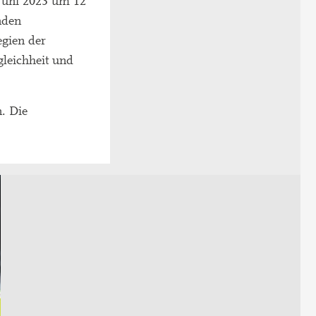
Juni 2023 um 12
nden
egien der
gleichheit und
n. Die