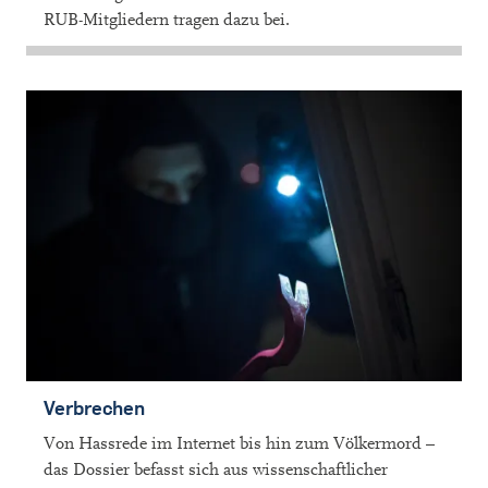
RUB-Mitgliedern tragen dazu bei.
Verbrechen
Von Hassrede im Internet bis hin zum Völkermord –
das Dossier befasst sich aus wissenschaftlicher