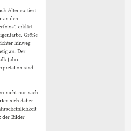
h Alter sortiert
r an den
fotos“, erklärt
ugenfarbe, Größe
sichter hinweg
etig an. Der
alb Jahre
rpretation sind.
em nicht nur nach
rten sich daher
hrscheinlichkeit
t der Bilder