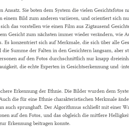
Ansatz. Sie boten dem System die vielen Gesichtsfotos nac
n einem Bild zum anderen variieren, und orientiert sich nu
ch das vorstellen wie einen Film aus Zigtausend Gesichter
einem Gesicht zum nächsten immer wieder verändern, wie A
 Es konzentriert sich auf Merkmale, die sich über alle Ge
el die Summe der Falten in den Gesichtern langsam, aber st
Personen auf den Fotos durchschnittlich nur knapp dreieinh
uigkeit, die echte Experten in Gesichtserkennung und -inte
ichere Erkennung der Ethnie. Die Bilder wurden dem Syst
 Auch die für eine Ethnie charakteristischen Merkmale ände
nn auch sprunghaft. Der Algorithmus schließt mit einer Wa
onen auf den Fotos, und das obgleich die mittlere Helligkei
zur Erkennung beitragen konnte.