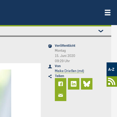
Veröffentlicht
Montag
15. Juni 2020
09:29 Uhr
Metamenü
Von
-
A-Z
Meike Drießen (md)
Newsportal
Teilen