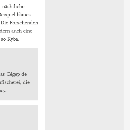
 nächtliche
eispiel blaues
“ Die Forschenden
ndern auch eine
 so Kyba.
das Cégep de
ischerei, die
cy.