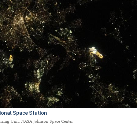
ional Space Station
ensing Unit, NASA Johnson Space Center