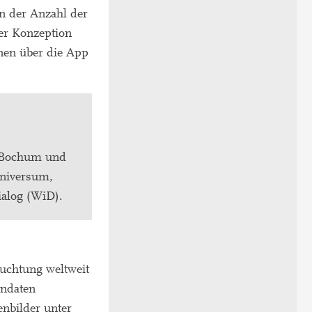
n der Anzahl der
er Konzeption
nen über die App
t Bochum und
niversum,
ialog (WiD).
euchtung weltweit
endaten
nbilder unter