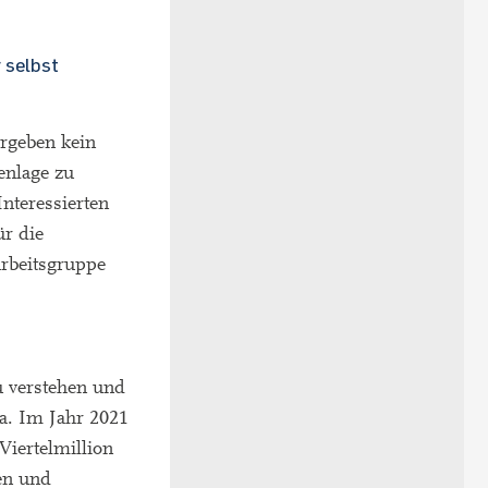
 selbst
ergeben kein
enlage zu
Interessierten
ür die
Arbeitsgruppe
zu verstehen und
a. Im Jahr 2021
Viertelmillion
en und