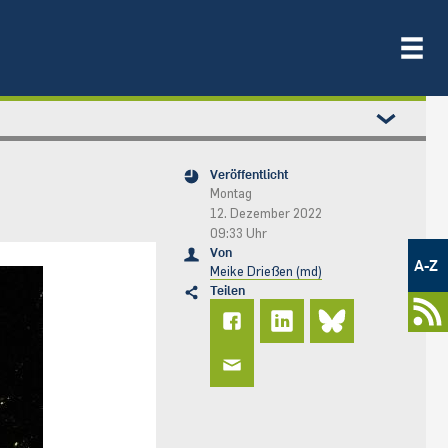
Veröffentlicht
Montag
12. Dezember 2022
09:33 Uhr
Metamenü
Von
-
A-Z
Meike Drießen (md)
Newsportal
Teilen