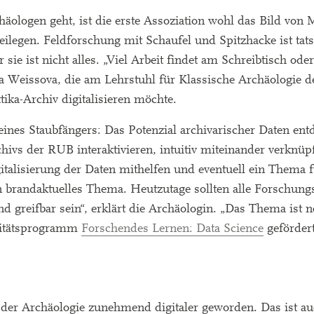
ologen geht, ist die erste Assoziation wohl das Bild von 
ilegen. Feldforschung mit Schaufel und Spitzhacke ist tats
r sie ist nicht alles. „Viel Arbeit findet am Schreibtisch od
ora Weissova, die am Lehrstuhl für Klassische Archäologie 
ika-Archiv digitalisieren möchte.
eines Staubfängers: Das Potenzial archivarischer Daten en
chivs der RUB interaktivieren, intuitiv miteinander verknüp
talisierung der Daten mithelfen und eventuell ein Thema f
in brandaktuelles Thema. Heutzutage sollten alle Forschung
d greifbar sein“, erklärt die Archäologin. „Das Thema ist n
sitätsprogramm
Forschendes Lernen: Data Science
gefördert
 der Archäologie zunehmend digitaler geworden. Das ist au