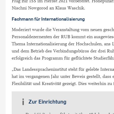
Flug zur ISS im Herbst 2021 vorbereitet. Höhepunkt 
Nischni Nowgorod an Klaus Waschik.
Fachmann für Internationalisierung
Moderiert wurde die Veranstaltung vom neuen gesch
Personaldezernenten der RUB kommt ein ausgewiese
Thema Internationalisierung der Hochschulen, ans L
und dem Betrieb des Verbindungsbüros der drei Ruhr
erfolgreich das Programm für geflüchtete Studierfäh
„Das Landesspracheninstitut steht für gelebte Intern
hat im vergangenen Jahr unter Beweis gestellt, dass
Flexibilität und Kreativität gezeigt. Dies weiterhin z
Zur Einrichtung