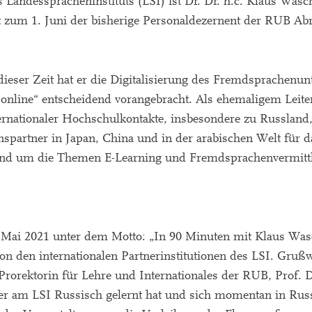
s Landesspracheninstituts (LSI) ist Dr. Dr. h.c. Klaus Was
at zum 1. Juni der bisherige Personaldezernent der RUB A
dieser Zeit hat er die Digitalisierung des Fremdsprachenunt
.online“ entscheidend vorangebracht. Als ehemaligem Leit
ternationaler Hochschulkontakte, insbesondere zu Russland,
spartner in Japan, China und in der arabischen Welt für d
Rund um die Themen E-Learning und Fremdsprachenvermitt
28. Mai 2021 unter dem Motto: „In 90 Minuten mit Klaus Wa
von den internationalen Partnerinstitutionen des LSI. Gruß
Prorektorin für Lehre und Internationales der RUB, Prof. D
der am LSI Russisch gelernt hat und sich momentan in Rus