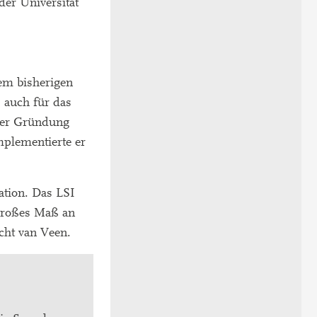
der Universität
em bisherigen
 auch für das
 der Gründung
mplementierte er
ation. Das LSI
 großes Maß an
icht van Veen.