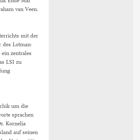
chik Ende Mai
braham van Veen.
errichts mit der
er des Lotman-
 ein zentrales
as LSI zu
lung
schik um die
worte sprachen
r. Kornelia
sland auf seinen