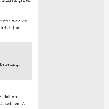
, zulassungsfrei.
sität
, welches
ird ab Juni
 Betreuung,
e Plattform
ät seit dem 7.