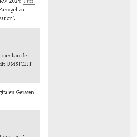
 NRW 2024:
Prof.
 Aerogel zu
ation“.
hinenbau der
echnik UMSICHT
gitalen Geräten