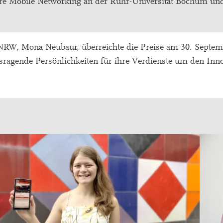
cure Mobile Networking an der Ruhr-Universität Bochum un
s NRW, Mona Neubaur, überreichte die Preise am 30. Septem
ragende Persönlichkeiten für ihre Verdienste um den Inno