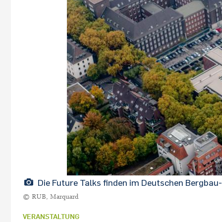
Die Future Talks finden im Deutschen Bergba
© RUB, Marquard
VERANSTALTUNG