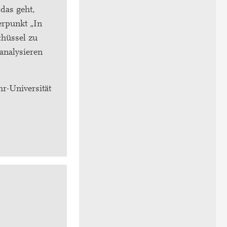
das geht,
rpunkt „In
chüssel zu
analysieren
r-Universität