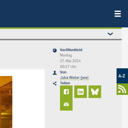
Veröffentlicht
Montag
27. Mai 2024
09:27 Uhr
Metamenü
Von
-
A-Z
Julia Weiler (jwe)
Newsportal
Teilen