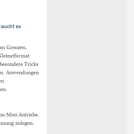
raucht es
 an Grenzen,
leinstformat
 besondere Tricks
eben. Anwendungen
en
en.
n Mini-Antriebe,
annung anlegen,