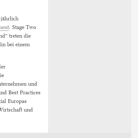
jährlich
ment
. Stage Two
d“ treten die
lin bei einem
der
ie
 Unternehmen und
nd Best Practices
ial Europas
Wirtschaft und