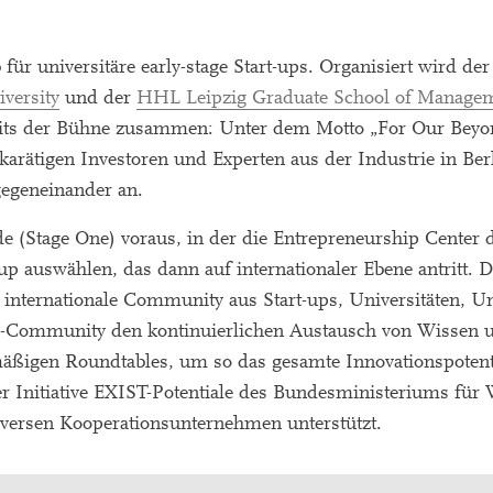
ür universitäre early-stage Start-ups. Organisiert wird der 
versity
und der
HHL Leipzig Graduate School of Manage
seits der Bühne zusammen: Unter dem Motto „For Our Beyon
karätigen Investoren und Experten aus der Industrie in Ber
gegeneinander an.
e (Stage One) voraus, in der die Entrepreneurship Center 
up auswählen, das dann auf internationaler Ebene antritt. D
de internationale Community aus Start-ups, Universitäten,
o-Community den kontinuierlichen Austausch von Wissen u
mäßigen Roundtables, um so das gesamte Innovationspotent
Initiative EXIST-Potentiale des Bundesministeriums für 
diversen Kooperationsunternehmen unterstützt.