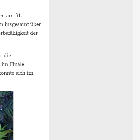
en am 31.
on insgesamt über
rbsfähigkeit der
r die
 im Finale
konnte sich im