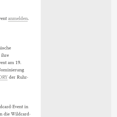
vent
anmelden
.
äische
 ihre
vent am 19.
 Nominierung
ORY
der Ruhr-
dcard-Event in
n die Wildcard-