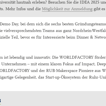
niversität hautnah erleben? Besuchen Sie die IDEA 2025 u
ets. Mehr Infos und die
Möglichkeit zur Anmeldung
gibt es
emo Day, bei dem sich die sechs besten Gründungsteam
die vielversprechendsten Teams aus ganz Nordrhein-Westfa
zielle Teil, bevor es für Interessierte beim Dinner & Netwo
m ist lebendig und innovativ. Die WORLDFACTORY fördert 
che Unternehmen – mit einem klaren Fokus auf Impact, Dee
 WORLDFACTORY und der RUB-Makerspace Pioniere aus Wi
igartige Gelegenheit, das Start-up-Ökosystem der Ruhr-Uni
B