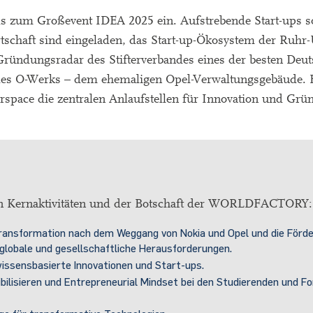
zum Großevent IDEA 2025 ein. Aufstrebende Start-ups s
schaft sind eingeladen, das Start-up-Ökosystem der Ruhr-U
ründungsradar des Stifterverbandes eines der besten Deut
es O-Werks – dem ehemaligen Opel-Verwaltungsgebäude. H
e die zentralen Anlaufstellen für Innovation und Grü
n Kernaktivitäten und der Botschaft der WORLDFACTORY
Transformation nach dem Weggang von Nokia und Opel und die Förd
 globale und gesellschaftliche Herausforderungen.
ssensbasierte Innovationen und Start-ups.
ilisieren und Entrepreneurial Mindset bei den Studierenden und F