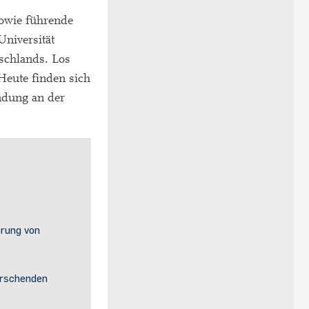
owie führende
niversität
schlands. Los
eute finden sich
ndung an der
:
erung von
orschenden