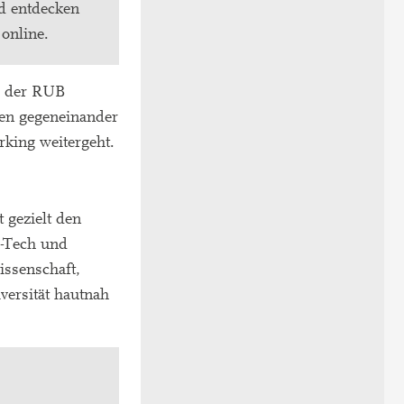
nd entdecken
 online.
s der RUB
len gegeneinander
rking weitergeht.
gezielt den
p-Tech und
ssenschaft,
versität hautnah