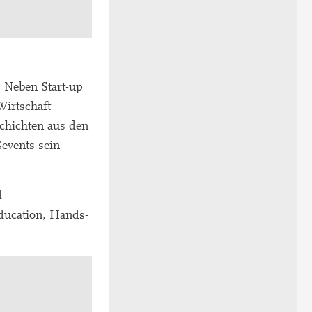
 Neben Start-up
Wirtschaft
chichten aus den
events sein
d
Education, Hands-