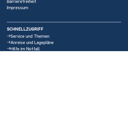
Barrierefreiheit
Impressum
SCHNELLZUGRIFF
Service und Themen
Anreise und Lagepläne
Hilfe im Notfall
Stellenangebote
SOCIAL MEDIA
Instagram
LinkedIn
BlueSky
Facebook
YouTube
Seitenanfang
y