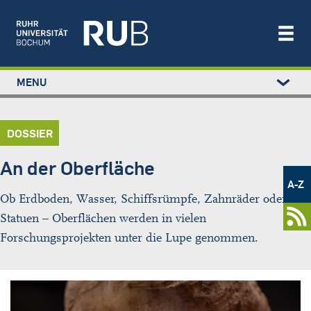
Left
MENU
study
Main
STUDIUM
menu
navigation
FORSCHUNG
DOSSIER
TRANSFER
NEWS
An der Oberfläche
Metamenü
ÜBER UNS
-
A-Z
Newsportal
EINRICHTUNGEN
Ob Erdboden, Wasser, Schiffsrümpfe, Zahnräder oder
Statuen – Oberflächen werden in vielen
Forschungsprojekten unter die Lupe genommen.