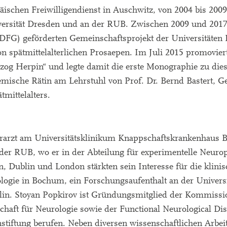
äischen Freiwilligendienst in Auschwitz, von 2004 bis 200
ersität Dresden und an der RUB. Zwischen 2009 und 2017 a
DFG) geförderten Gemeinschaftsprojekt der Universitäte
pätmittelalterlichen Prosaepen. Im Juli 2015 promovierte
rzog Herpin“ und legte damit die erste Monographie zu die
emische Rätin am Lehrstuhl von Prof. Dr. Bernd Bastert, G
tmittelalters.
berarzt am Universitätsklinikum Knappschaftskrankenhaus
der RUB, wo er in der Abteilung für experimentelle Neuro
n, Dublin und London stärkten sein Interesse für die klini
ologie in Bochum, ein Forschungsaufenthalt an der Univers
rlin. Stoyan Popkirov ist Gründungsmitglied der Kommissi
aft für Neurologie sowie der Functional Neurological Diso
stiftung berufen. Neben diversen wissenschaftlichen Arbei