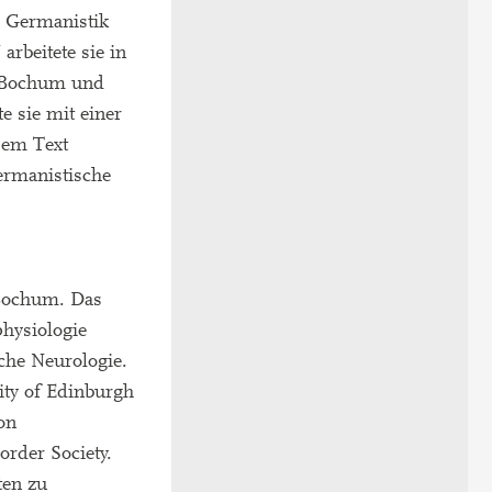
9 Germanistik
rbeitete sie in
n Bochum und
 sie mit einer
sem Text
ermanistische
 Bochum. Das
physiologie
sche Neurologie.
ity of Edinburgh
on
rder Society.
ten zu