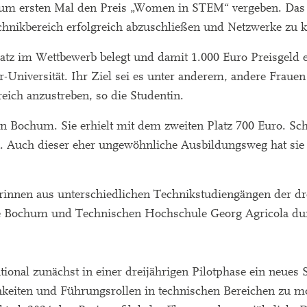
m ersten Mal den Preis „Women in STEM“ vergeben. Das P
chnikbereich erfolgreich abzuschließen und Netzwerke zu 
latz im Wettbewerb belegt und damit 1.000 Euro Preisgeld 
Universität. Ihr Ziel sei es unter anderem, andere Frauen
ich anzustreben, so die Studentin.
n Bochum. Sie erhielt mit dem zweiten Platz 700 Euro. Schv
 Auch dieser eher ungewöhnliche Ausbildungsweg hat sie l
rinnen aus unterschiedlichen Technikstudiengängen der d
 Bochum und Technischen Hochschule Georg Agricola dur
tional zunächst in einer dreijährigen Pilotphase ein neues
keiten und Führungsrollen in technischen Bereichen zu mo