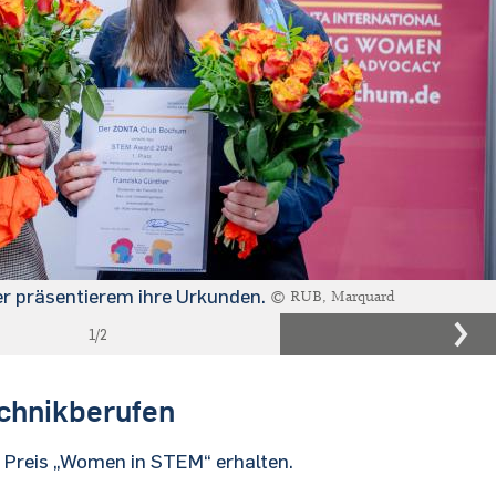
er präsentierem ihre Urkunden.
© RUB, Marquard
1
/2
echnikberufen
 Preis „Women in STEM“ erhalten.