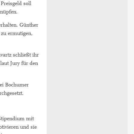
reisgeld soll
knüpfen.
erhalten. Günther
 zu ermutigen,
artz schließt ihr
aut Jury für den
rei Bochumer
chgesetzt.
 Stipendium mit
tivieren und sie