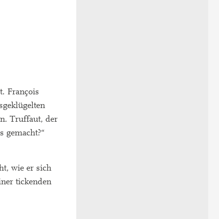
. François
sgeklügelten
n. Truffaut, der
as gemacht?“
t, wie er sich
iner tickenden