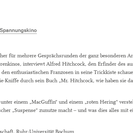
e Spannungskino
her für mehrere Gesprächsrunden der ganz besonderen Art
enkinos, interviewt Alfred Hitchcock, den Erfinder des au
r den enthusiastischen Franzosen in seine Trickkiste schaue
ie-Kniffe durch sein Buch „Mr. Hitchcock, wie haben sie d
 unter einem „MacGuffin“ und einem „roten Hering“ versteh
cher „Suspense“ zunutze macht – und was dies alles mit e
nschaft, Ruhr-Universität Bochum