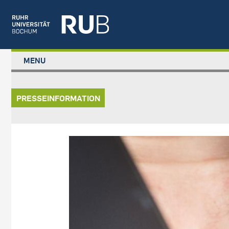
Left
MENU
study
Main
STUDIUM
menu
navigation
FORSCHUNG
PRESSEINFORMATION
TRANSFER
NEWS
ÜBER UNS
Bild
EINRICHTUNGEN