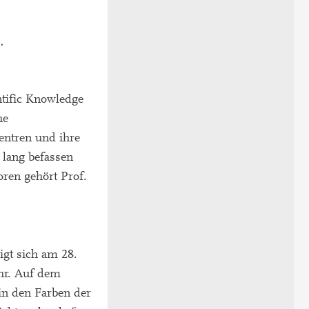
.
ntific Knowledge
he
entren und ihre
lang befassen
oren gehört Prof.
igt sich am 28.
hr. Auf dem
n den Farben der