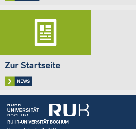
Zur Startseite
NEWS
Footer
RUHR-UNIVERSITÄT BOCHUM
Universitätsstraße 150
44801 Bochum