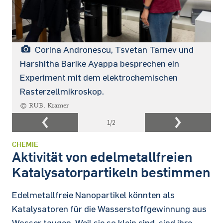
Corina Andronescu, Tsvetan Tarnev und
Harshitha Barike Ayappa besprechen ein
Experiment mit dem elektrochemischen
Rasterzellmikroskop.
© RUB, Kramer
1
/2
CHEMIE
Aktivität von edelmetallfreien
Katalysatorpartikeln bestimmen
Edelmetallfreie Nanopartikel könnten als
Katalysatoren für die Wasserstoffgewinnung aus
Wasser taugen. Weil sie so klein sind, sind ihre