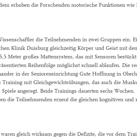
dem erhoben die Forschenden motorische Funktionen wie K
Wissenschaftler die Teilnehmenden in zwei Gruppen ein: 
ichen Klinik Duisburg gleichzeitig Körper und Geist mit d
5,5 Meter großes Mattensystem, das mit Sensoren bestückt 
sentierten Reihenfolge möglichst schnell ablaufen. Die re
inander in der Senioreneinrichtung Gute Hoffnung in Oberh
s Training mit Gleichgewichtsübungen, das auch die Muskul
 Spiele angeregt. Beide Trainings dauerten sechs Wochen.
ten die Teilnehmenden erneut die gleichen kognitiven und
en waren gleich wirksam gegen die Defizite, die vor dem Trai