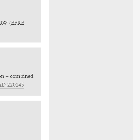
 NRW (EFRE
ion – combined
AD-220145