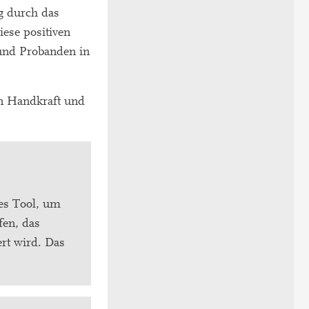
ng durch das
iese positiven
 und Probanden in
rn Handkraft und
ues Tool, um
fen, das
ert wird. Das