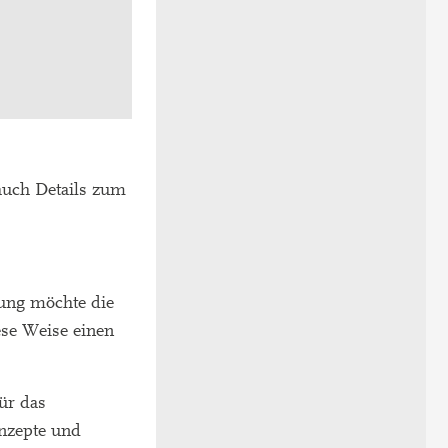
 auch Details zum
nung möchte die
ese Weise einen
ür das
onzepte und