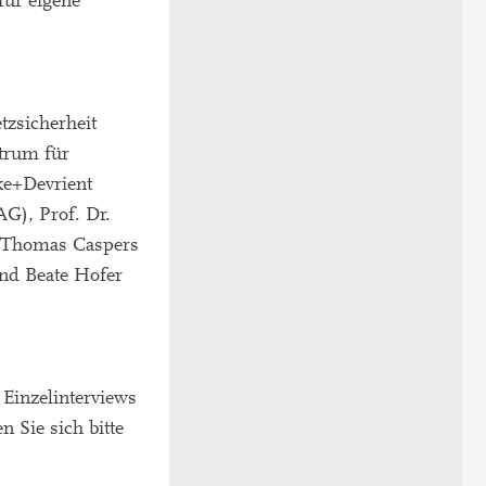
für eigene
tzsicherheit
trum für
ke+Devrient
G), Prof. Dr.
, Thomas Caspers
und Beate Hofer
Einzelinterviews
 Sie sich bitte