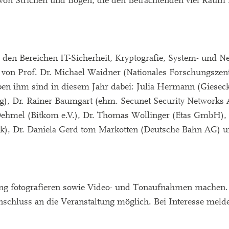
r von Strichen und Bögen, die den Betrachtenden viel Raum 
 den Bereichen IT-Sicherheit, Kryptografie, System- und Ne
 von Prof. Dr. Michael Waidner (Nationales Forschungszen
n ihm sind in diesem Jahr dabei: Julia Hermann (Giesec
), Dr. Rainer Baumgart (ehm. Secunet Security Networks A
Dehmel (Bitkom e.V.), Dr. Thomas Wollinger (Etas GmbH)
ik), Dr. Daniela Gerd tom Markotten (Deutsche Bahn AG) 
ng fotografieren sowie Video- und Tonaufnahmen machen. 
schluss an die Veranstaltung möglich. Bei Interesse melden