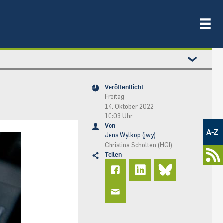
Veröffentlicht
Freitag
14. Oktober 2022
10:03 Uhr
Metamenü
Von
-
A-Z
Jens Wylkop (jwy)
Newsportal
Christina Scholten (HGI)
Teilen