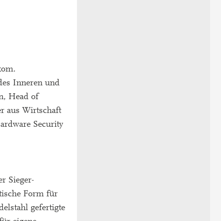
tkom.
des Inneren und
n, Head of
r aus Wirtschaft
ardware Security
r Sieger-
tische Form für
elstahl gefertigte