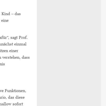
m Kind – das
 eine
für“, sagt Prof.
Zunächst einmal
itzen einer
u verstehen, dass
nis
ive Funktionen,
rio, das diese
mallow sofort