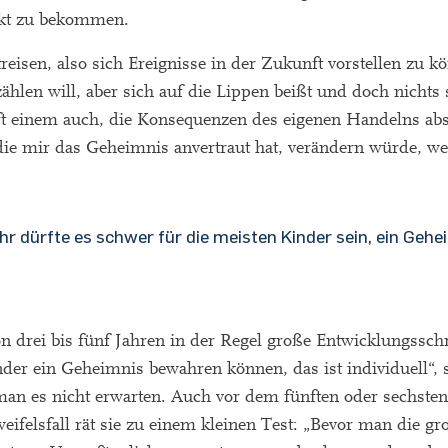
nkt zu bekommen.
treisen, also sich Ereignisse in der Zukunft vorstellen zu 
len will, aber sich auf die Lippen beißt und doch nichts s
lft einem auch, die Konsequenzen des eigenen Handelns ab
die mir das Geheimnis anvertraut hat, verändern würde, we
 dürfte es schwer für die meisten Kinder sein, ein Gehe
on drei bis fünf Jahren in der Regel große Entwicklungssch
nder ein Geheimnis bewahren können, das ist individuell“, 
an es nicht erwarten. Auch vor dem fünften oder sechsten
eifelsfall rät sie zu einem kleinen Test: „Bevor man die gr