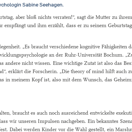
ychologin Sabine Seehagen.
stag, aber bloß nichts verraten!“, sagt die Mutter zu ihre
ür empfängt und ihm erzählt, dass er zu seinem Geburtstag
genheit. „Es braucht verschiedene kognitive Fähigkeiten da
ntwicklungspsychologie an der Ruhr-Universität Bochum. „
s andere nicht wissen. Eine wichtige Zutat ist also das Bes
d“, erklärt die Forscherin. „Die theory of mind hilft auch z
 was in meinem Kopf ist, also mit dem Wunsch, das Geheim
ten, braucht es auch noch ausreichend entwickelte exekut
 dass wir unseren Impulsen nachgeben. Ein bekanntes Szena
Test. Dabei werden Kinder vor die Wahl gestellt, ein Marsh