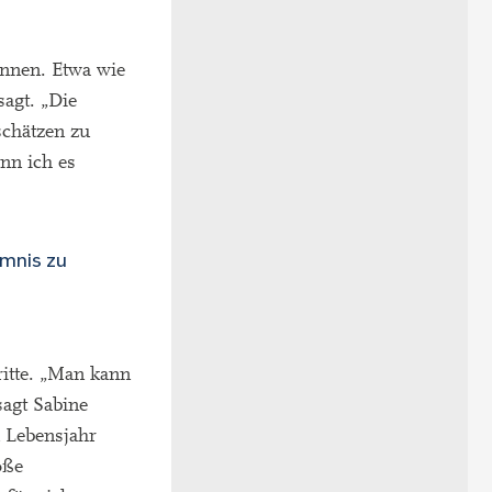
können. Etwa wie
agt. „Die
schätzen zu
nn ich es
imnis zu
ritte. „Man kann
sagt Sabine
 Lebensjahr
oße