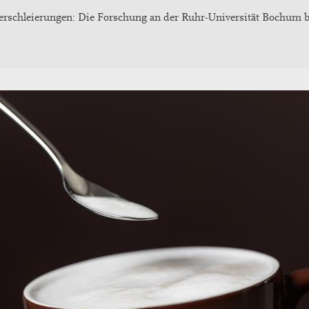
rschleierungen: Die Forschung an der Ruhr-Universität Bochum be