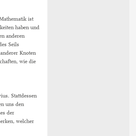
 Mathematik ist
mkeiten haben und
nen anderen
des Seils
 anderer Knoten
haften, wie die
wius. Stattdessen
len uns den
nes der
merken, welcher