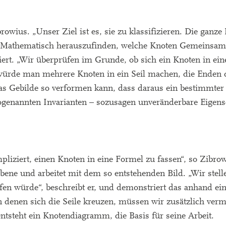
rowius. „Unser Ziel ist es, sie zu klassifizieren. Die ganze
e.“ Mathematisch herauszufinden, welche Knoten Gemeinsa
ziert. „Wir überprüfen im Grunde, ob sich ein Knoten in ei
s würde man mehrere Knoten in ein Seil machen, die Enden 
s Gebilde so verformen kann, dass daraus ein bestimmter
ogenannten Invarianten – sozusagen unveränderbare Eigensc
mpliziert, einen Knoten in eine Formel zu fassen“, so Zibro
Ebene und arbeitet mit dem so entstehenden Bild. „Wir stel
rfen würde“, beschreibt er, und demonstriert das anhand ei
an denen sich die Seile kreuzen, müssen wir zusätzlich ver
entsteht ein Knotendiagramm, die Basis für seine Arbeit.