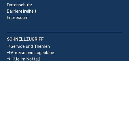
Datenschutz
Barrierefreiheit
Impressum
SCHNELLZUGRIFF
Service und Themen
Anreise und Lagepläne
Hilfe im Notfall
Stellenangebote
SOCIAL MEDIA
Instagram
LinkedIn
BlueSky
Facebook
YouTube
Seitenanfang
y