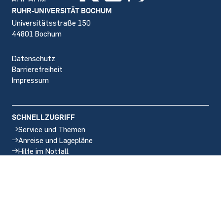
Footer
RUHR-UNIVERSITÄT BOCHUM
Universitätsstraße 150
44801 Bochum
Datenschutz
Barrierefreiheit
Impressum
SCHNELLZUGRIFF
Service und Themen
Anreise und Lagepläne
Hilfe im Notfall
Stellenangebote
SOCIAL MEDIA
Instagram
LinkedIn