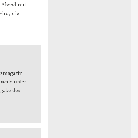
m Abend mit
wird, die
tsmagazin
seite unter
ngabe des