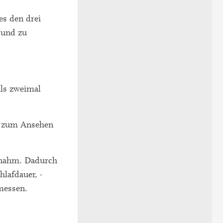
es den drei
 und zu
ls zweimal
ch zum Ansehen
rnahm. Dadurch
lafdauer, -
messen.