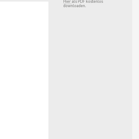
Hier
als PDF kostenlos
downloaden.