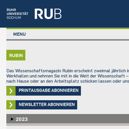
Left
MENU
study
Main
STUDIUM
menu
navigation
FORSCHUNG
RUBIN
TRANSFER
NEWS
Das Wissenschaftsmagazin Rubin erscheint zweimal jährlich im
ÜBER UNS
Werkhallen und nehmen Sie mit in die Welt der Wissenschaft –
nach Hause oder an den Arbeitsplatz schicken lassen oder uns
EINRICHTUNGEN
PRINTAUSGABE ABONNIEREN
NEWSLETTER ABONNIEREN
2023