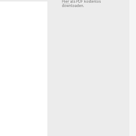
Hier
als PDF kostenlos
downloaden.