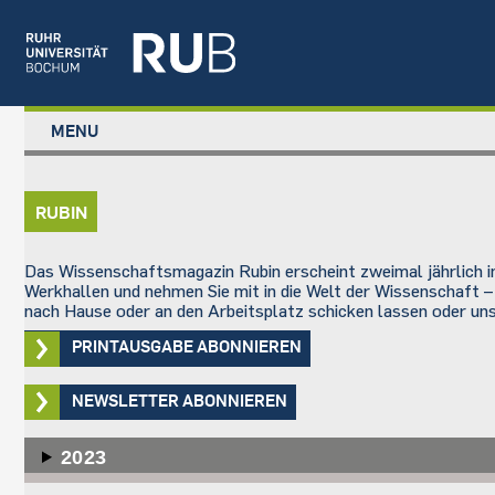
Left
MENU
study
Main
STUDIUM
menu
navigation
FORSCHUNG
RUBIN
TRANSFER
NEWS
Das Wissenschaftsmagazin Rubin erscheint zweimal jährlich im
ÜBER UNS
Werkhallen und nehmen Sie mit in die Welt der Wissenschaft –
nach Hause oder an den Arbeitsplatz schicken lassen oder uns
EINRICHTUNGEN
PRINTAUSGABE ABONNIEREN
NEWSLETTER ABONNIEREN
2023