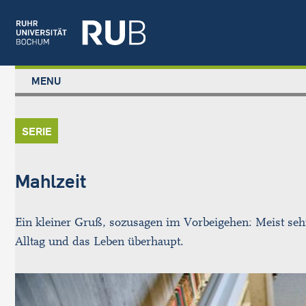
Left
MENU
study
Main
STUDIUM
menu
navigation
FORSCHUNG
SERIE
TRANSFER
NEWS
ÜBER UNS
Mahlzeit
EINRICHTUNGEN
Ein kleiner Gruß, sozusagen im Vorbeigehen: Meist s
Alltag und das Leben überhaupt.