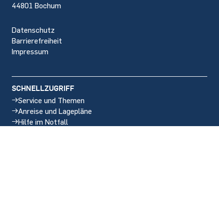
44801 Bochum
Datenschutz
Barrierefreiheit
Impressum
SCHNELLZUGRIFF
Service und Themen
Anreise und Lagepläne
Hilfe im Notfall
Stellenangebote
SOCIAL MEDIA
Instagram
LinkedIn
BlueSky
Facebook
YouTube