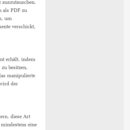
z auszutauschen.
n als PDF zu
an, um
ente verschickt,
nt erhält, indem
zu besitzen,
das manipulierte
wird der
ern, diese Art
 mindestens eine