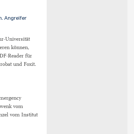
. Angreifer
r-Universität
eren können,
PDF-Reader für
obat und Foxit.
Emergency
chwenk vom
nzel vom Institut