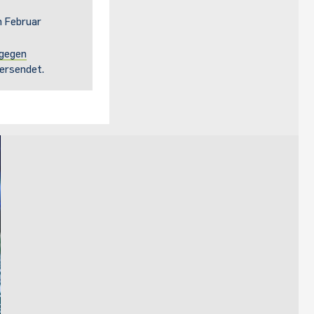
m Februar
 gegen
versendet.