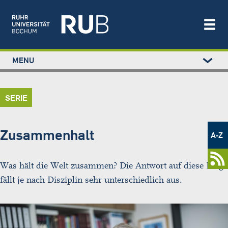
Left
MENU
study
Main
STUDIUM
menu
navigation
FORSCHUNG
SERIE
TRANSFER
NEWS
Metamenü
ÜBER UNS
-
Zusammenhalt
A-Z
Newsportal
EINRICHTUNGEN
Was hält die Welt zusammen? Die Antwort auf diese Frage
fällt je nach Disziplin sehr unterschiedlich aus.