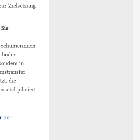
zur Zielsetzung
 Sie
 Bochumerinnen
ethoden
esonders in
enstransfer
zt, die
send pilotiert
r der