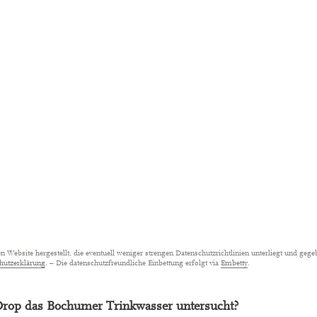
Website hergestellt, die eventuell weniger strengen Datenschutzrichtlinien unterliegt und gege
hutzerklärung
. – Die datenschutzfreundliche Einbettung erfolgt via
Embetty
.
iDrop das Bochumer Trinkwasser untersucht?