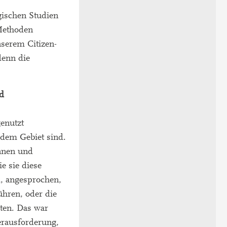
gischen Studien
 Methoden
serem Citizen-
denn die
d
enutzt
 dem Gebiet sind.
innen und
 sie diese
m, angesprochen,
hren, oder die
iten. Das war
Herausforderung,