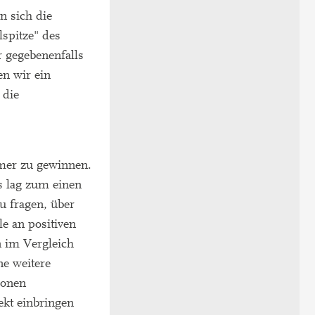
n sich die
spitze" des
r gegebenenfalls
en wir ein
 die
hmer zu gewinnen.
s lag zum einen
zu fragen, über
e an positiven
n im Vergleich
ne weitere
sonen
ekt einbringen