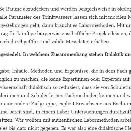
roße Räume abzudecken und werden beispielsweise in ökolo
t alle Parameter des Trinkwassers lassen sich mit mobilen
gestellungen geht, dann braucht es Labormethoden. Mit un
rag für künftige bürgerwissenschaftliche Projekte leisten, 
eich durchgeführt und valide Messdaten erhalten.
angesiedelt. In welchem Zusammenhang stehen Didaktik un
gabe, Inhalte, Methoden und Ergebnisse, die in dem Fach g
glich zu machen, die keine Expertinnen oder Experten auf
ssenschaft didaktisch so reduziert, dass sie von Schüler
lerinnen und Schüler lernen Fachmethoden kennen und wie
r eine andere Zielgruppe, explizit Erwachsene aus Bochu
und bereit sind, in einem Labor Untersuchungen durchzufü
besitzen. Wir wollten mit authentischen Labormethoden arbe
e es bis dato nicht gegeben. Es war also eine didaktische 