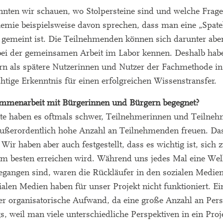
ten wir schauen, wo Stolpersteine sind und welche Frage
emie beispielsweise davon sprechen, dass man eine „Spatel
it gemeint ist. Die Teilnehmenden können sich darunter abe
r bei der gemeinsamen Arbeit im Labor kennen. Deshalb hab
rn als spätere Nutzerinnen und Nutzer der Fachmethode in
htige Erkenntnis für einen erfolgreichen Wissenstransfer.
mmenarbeit mit Bürgerinnen und Bürgern begegnet?
kte haben es oftmals schwer, Teilnehmerinnen und Teilne
außerordentlich hohe Anzahl an Teilnehmenden freuen. Da
Wir haben aber auch festgestellt, dass es wichtig ist, sich 
 besten erreichen wird. Während uns jedes Mal eine Well
gangen sind, waren die Rückläufer in den sozialen Medie
ialen Medien haben für unser Projekt nicht funktioniert. Ei
der organisatorische Aufwand, da eine große Anzahl an Per
, weil man viele unterschiedliche Perspektiven in ein Proj