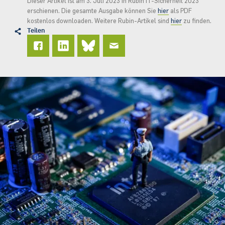
Dieser Artikel ist am 3. Juli 2023 in Rubin IT-Sicherheit 2023
erschienen. Die gesamte Ausgabe können Sie
hier
als PDF
kostenlos downloaden. Weitere Rubin-Artikel sind
hier
zu finden.
Teilen