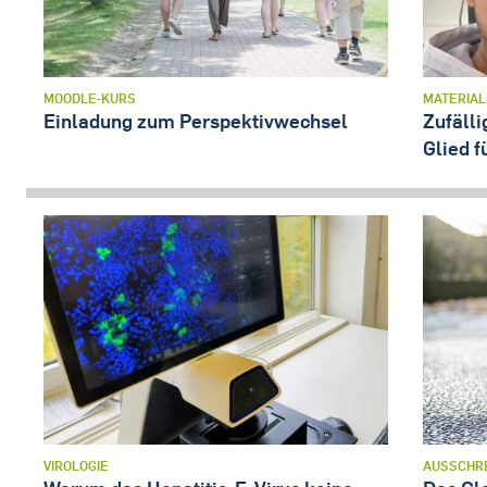
MOODLE-KURS
MATERIA
Einladung zum Perspektivwechsel
Zufälli
Glied f
VIROLOGIE
AUSSCHR