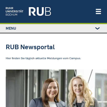
Left
MENU
study
Main
STUDIUM
menu
navigation
FORSCHUNG
RUB Newsportal
TRANSFER
NEWS
Hier finden Sie täglich aktuelle Meldungen vom Campus.
ÜBER UNS
EINRICHTUNGEN