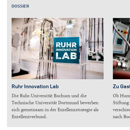
DOSSIER
Ruhr Innovation Lab
Zu Gast
Die Ruhr-Universität Bochum und die
Ob Humbo
Technische Universität Dortmund bewerben
Stiftung
sich gemeinsam in der Exzellenzstrategie als
verschi
Exzellenzverbund.
nach Bo