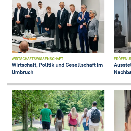
WIRTSCHAFTSWISSENSCHAFT
ERÖFFNU
Wirtschaft, Politik und Gesellschaft im
Ausste
Umbruch
Nachba