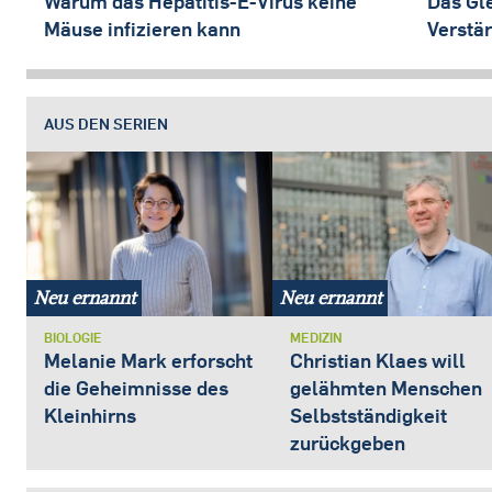
Warum das Hepatitis-E-Virus keine
Das Gl
Mäuse infizieren kann
Verstä
AUS DEN SERIEN
Neu ernannt
Neu ernannt
BIOLOGIE
MEDIZIN
Melanie Mark erforscht
Christian Klaes will
die Geheimnisse des
gelähmten Menschen
Kleinhirns
Selbstständigkeit
zurückgeben