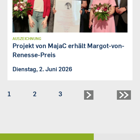
AUSZEICHNUNG
Projekt von MajaC erhält Margot-von-
Renesse-Preis
Dienstag, 2. Juni 2026
Seite
1
Seite
2
Seite
3
Seitennummerierung