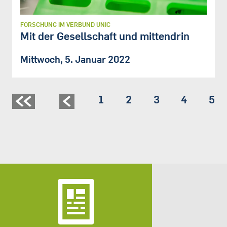
FORSCHUNG IM VERBUND UNIC
Mit der Gesellschaft und mittendrin
Mittwoch, 5. Januar 2022
Seite
1
Seite
2
Seite
3
Seite
4
Sei
5
Seitennummerierung