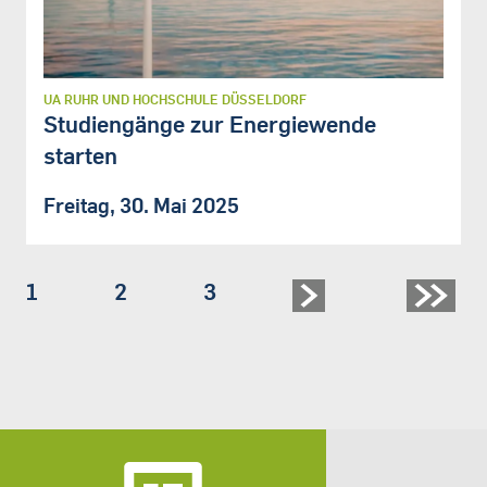
UA RUHR UND HOCHSCHULE DÜSSELDORF
Studiengänge zur Energiewende
starten
Freitag, 30. Mai 2025
Seite
1
Seite
2
Seite
3
Seitennummerierung