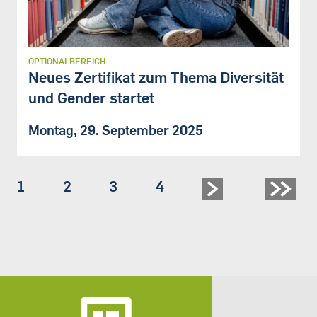
OPTIONALBEREICH
Neues Zertifikat zum Thema Diversität
und Gender startet
Montag, 29. September 2025
Seite
1
Seite
2
Seite
3
Seite
4
Seitennummerierung