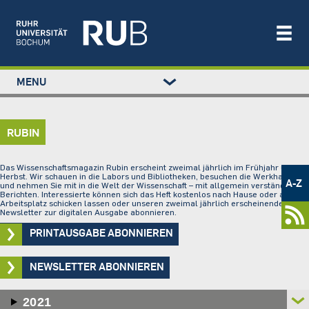
Left
MENU
study
Main
STUDIUM
menu
navigation
FORSCHUNG
RUBIN
TRANSFER
NEWS
Metamenü
Das Wissenschaftsmagazin Rubin erscheint zweimal jährlich im Frühjahr und
ÜBER UNS
-
Herbst. Wir schauen in die Labors und Bibliotheken, besuchen die Werkhallen
A-Z
und nehmen Sie mit in die Welt der Wissenschaft – mit allgemein verständlichen
Newsportal
Berichten. Interessierte können sich das Heft kostenlos nach Hause oder an den
EINRICHTUNGEN
Arbeitsplatz schicken lassen oder unseren zweimal jährlich erscheinenden
Newsletter zur digitalen Ausgabe abonnieren.
PRINTAUSGABE ABONNIEREN
NEWSLETTER ABONNIEREN
2021