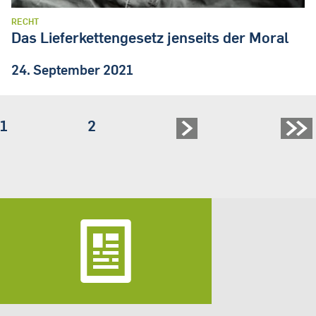
RECHT
Das Lieferkettengesetz jenseits der Moral
24. September 2021
Seite
1
Seite
2
Seitennummerierung