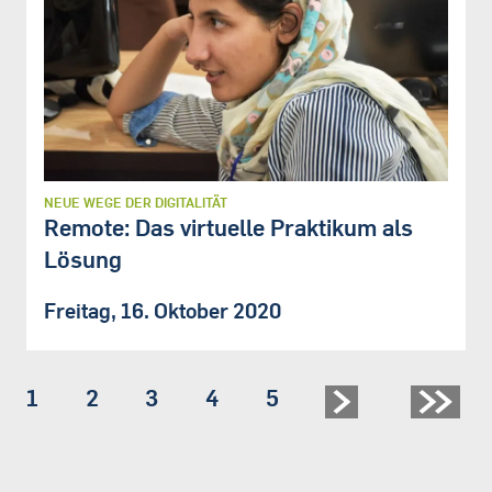
NEUE WEGE DER DIGITALITÄT
Remote: Das virtuelle Praktikum als
Lösung
Freitag, 16. Oktober 2020
Seite
1
Seite
2
Seite
3
Seite
4
Seite
5
Seitennummerierung