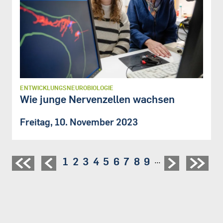
ENTWICKLUNGSNEUROBIOLOGIE
Wie junge Nervenzellen wachsen
Freitag, 10. November 2023
Seite
1
Seite
2
Seite
3
Seite
4
Seite
5
Seite
6
Seite
7
Seite
8
Seite
9
…
Seitennummerierung