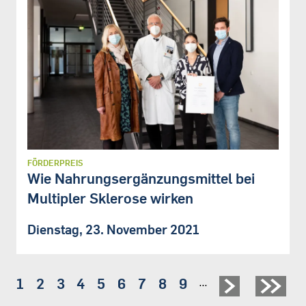
FÖRDERPREIS
Wie Nahrungsergänzungsmittel bei
Multipler Sklerose wirken
Dienstag, 23. November 2021
Seite
1
Seite
2
Seite
3
Seite
4
Seite
5
Seite
6
Seite
7
Seite
8
Seite
9
…
Seitennummerierung